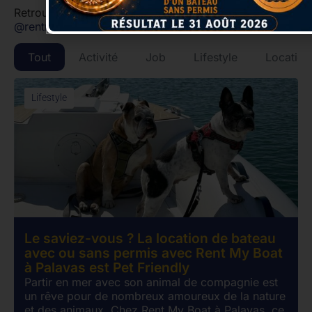
Retrouvez nous aussi sur les réseaux sociaux
@rentmyboatpalavas
Tout
Activité
Job
Lifestyle
Location
Lifestyle
Le saviez-vous ? La location de bateau
avec ou sans permis avec Rent My Boat
à Palavas est Pet Friendly
Partir en mer avec son animal de compagnie est
un rêve pour de nombreux amoureux de la nature
et des animaux. Chez Rent My Boat à Palavas, ce