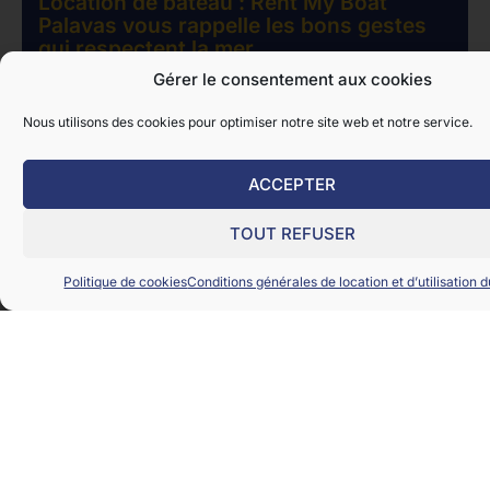
Location de bateau : Rent My Boat
Palavas vous rappelle les bons gestes
qui respectent la mer
Chez Rent My Boat, nous sommes à la fois
Gérer le consentement aux cookies
professionnels de la location de bateau et
passionnés de la mer. Nous avons à cœur
Nous utilisons des cookies pour optimiser notre site web et notre service.
d’informer nos clients des bonnes pratiques à
adopter...
Lire plus >>
ACCEPTER
Article :
Mars 2025
TOUT REFUSER
Politique de cookies
Conditions générales de location et d’utilisation d
Lifestyle