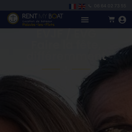
06 64 02 73 55
EVJF / EVG
Faire la fête,
différemment