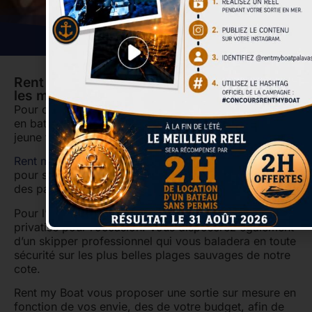
Rent My Boat a à coeur d'être présent dans
les moments important pour vous.
Pour cela nous vous proposons d’organiser une sortie
en bateau dans le cadre d’un enterrement de vie de
jeune fille ou de garçon !
Rent my Boat
dispose d’une large gamme de bateaux
pour satisfaire au mieux tous les besoins et envies
des participants.
Pour l’occasion le bateau de votre choix sera
privatisé pour l’occasion. Vous disposerez également
d’un skipper professionnel qui vous baladera en toute
sécurité sur les plus belles plages sauvages de notre
cote.
Rent my Boat vous proposer une sortie sur mesure en
fonction de vos envie, des de votre budget, afin de