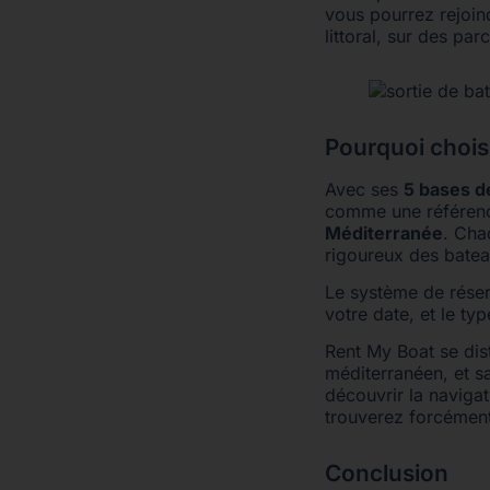
vous pourrez rejoin
littoral, sur des pa
Pourquoi chois
Avec ses
5 bases d
comme une référenc
Méditerranée
. Cha
rigoureux des batea
Le système de réserv
votre date, et le ty
Rent My Boat se dist
méditerranéen, et s
découvrir la naviga
trouverez forcément
Conclusion