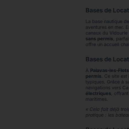
Bases de Locat
La base nautique d
aventures en mer. E
canaux du Vidourle 
sans permis
, parfa
offre un accueil ch
Bases de Locat
À
Palavas-les-Flots
permis
. Ce site es
typiques. Grâce à sa
navigations vers Ca
électriques
, offran
maritimes.
« Cela fait déjà tro
pratique : les batea