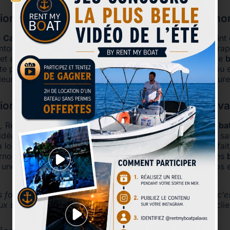
ion de Bateaux avec ou Sans Permis à Carno
e
Carnon
, à proximité de Montpellier, est un excellent poin
ntourée de mer et d’étangs, cette base permet un accès rap
et au Grau-du-Roi. Ici, vous trouverez une flotte variée de
b
ite pour tous les types de sorties, en couple, entre amis ou 
aleureux et des conseils personnalisés pour chaque aventure
ion de Bateaux avec ou Sans Permis à Palava
, Rent My Boat propose également une large gamme de
ba
t idéal pour découvrir la côte héraultaise, avec ses plages s
 localisation centrale, Palavas est le point de départ parfai
rnon, Frontignan ou Sète. Vous y trouverez également des
t une alternative respectueuse de l’environnement pour vos 
is fois que nous louons chez Rent My Boat à Palavas, et c’e
ux sont impeccables et l’équipe est au top ! »
– Sophie, clie