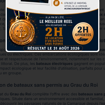
ion de Bateaux avec ou Sans Permis à Nice
ôte d’Azur, abrite également une base Rent My Boat, offran
 dans la région propose à la fois des locations de
bateaux 
et des
bateaux sans permis
pour des balades tranquilles en
ice, vous pouvez naviguer vers des destinations prestigieus
r, Saint-Jean-Cap-Ferrat et Monaco, dans un cadre naturel 
ion de bateaux sans permis à Palavas-les-Flo
ispose aussi d’une seconde base spécialisée dans les
batea
iques ou électriques. Ces embarcations écologiques sont idé
use et respectueuse de l’environnement, notamment sur les c
ittoral. De plus, les
bateaux électriques
gagnent en popula
impact écologique et leur facilité d’utilisation, parfaits pour
ou en groupe.
ion de bateaux sans permis au Grau du Roi
oat du
Grau du Roi
complète l’offre avec des
bateaux sans 
iques. Située dans un environnement accessible et familial, 
 découvrir les paysages naturels de la Camargue depuis l’ea