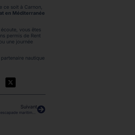
e ce soit à Carnon,
at en Méditerranée
 écoute, vous êtes
ans permis de Rent
 ou une journée
e partenaire nautique
Suivant
Louer un bateau à Palavas pour une escapade maritime : 5 bonnes raisons de choisir Rent My Boat