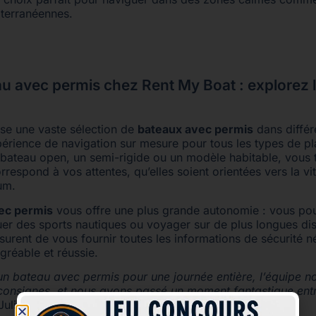
iterranéennes.
u avec permis chez Rent My Boat : explorez l
se une vaste sélection de
bateaux avec permis
dans différ
xpérience de navigation sur mesure pour tous les types de pl
 bateau open, un semi-rigide ou un modèle habitable, vous 
rrespond à vos attentes, qu’elles soient orientées vers la vit
um.
ec permis
vous offre une plus grande autonomie : vous pou
iquer des sports nautiques ou voyager sur de plus longues di
surent de vous fournir toutes les informations de sécurité 
agréable et réussie.
n bateau avec permis pour une journée entière, l’équipe n
 consignes, et nous avons passé un moment fantastique entr
Julien, client Rent My Boat à Palavas-les-Flots