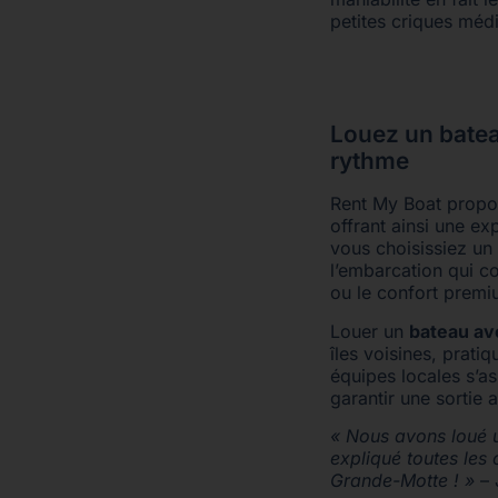
petites criques méd
Louez un batea
rythme
Rent My Boat propo
offrant ainsi une e
vous choisissiez un
l’embarcation qui co
ou le confort premi
Louer un
bateau av
îles voisines, prat
équipes locales s’as
garantir une sortie 
« Nous avons loué u
expliqué toutes les
Grande-Motte ! »
– 