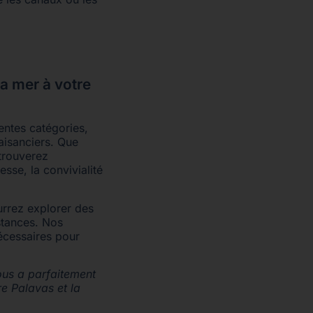
a mer à votre
entes catégories,
aisanciers. Que
trouverez
esse, la convivialité
rrez explorer des
stances. Nos
nécessaires pour
ous a parfaitement
e Palavas et la