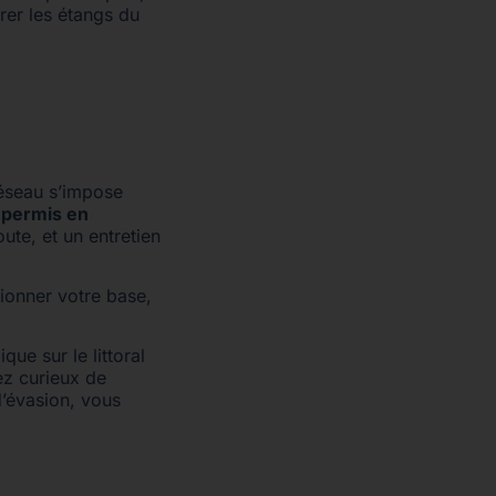
rer les étangs du
réseau s’impose
 permis en
oute, et un entretien
tionner votre base,
que sur le littoral
ez curieux de
d’évasion, vous