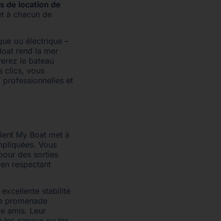
s de location de
et à chacun de
que ou électrique –
Boat rend la mer
verez le bateau
 clics, vous
, professionnelles et
 Rent My Boat met à
mpliquées. Vous
pour des sorties
 en respectant
xcellente stabilité
une promenade
re amis. Leur
e les canaux ou les