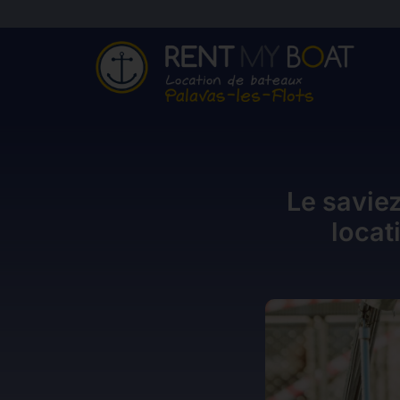
Le savie
locat