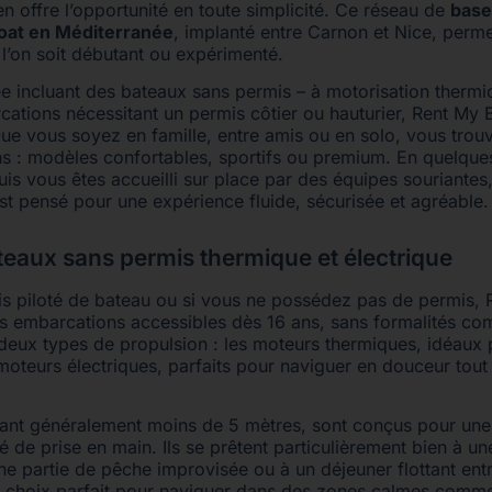
n offre l’opportunité en toute simplicité. Ce réseau de
base
oat en Méditerranée
, implanté entre Carnon et Nice, perm
 l’on soit débutant ou expérimenté.
ée incluant des bateaux sans permis – à motorisation thermi
cations nécessitant un permis côtier ou hauturier, Rent My 
Que vous soyez en famille, entre amis ou en solo, vous trou
s : modèles confortables, sportifs ou premium. En quelques
uis vous êtes accueilli sur place par des équipes souriantes
st pensé pour une expérience fluide, sécurisée et agréable.
teaux sans permis thermique et électrique
is piloté de bateau ou si vous ne possédez pas de permis,
es embarcations accessibles dès 16 ans, sans formalités co
 deux types de propulsion : les moteurs thermiques, idéaux 
moteurs électriques, parfaits pour naviguer en douceur tout
nt généralement moins de 5 mètres, sont conçus pour une e
té de prise en main. Ils se prêtent particulièrement bien à 
une partie de pêche improvisée ou à un déjeuner flottant ent
 le choix parfait pour naviguer dans des zones calmes comm