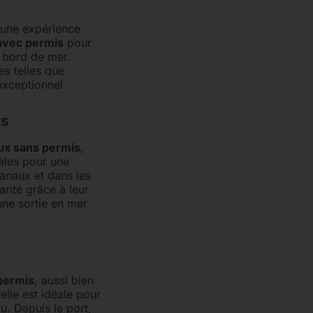
t une expérience
avec permis
pour
 bord de mer.
es telles que
exceptionnel.
ts
ux sans permis
,
ales pour une
anaux et dans les
rité grâce à leur
 une sortie en mer
permis
, aussi bien
elle est idéale pour
u. Depuis le port,