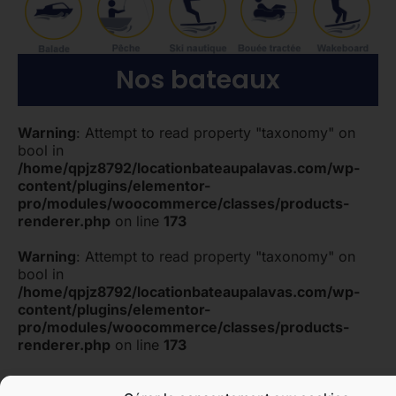
Nos bateaux
Warning
: Attempt to read property "taxonomy" on
bool in
/home/qpjz8792/locationbateaupalavas.com/wp-
content/plugins/elementor-
pro/modules/woocommerce/classes/products-
renderer.php
on line
173
Warning
: Attempt to read property "taxonomy" on
bool in
/home/qpjz8792/locationbateaupalavas.com/wp-
content/plugins/elementor-
pro/modules/woocommerce/classes/products-
renderer.php
on line
173