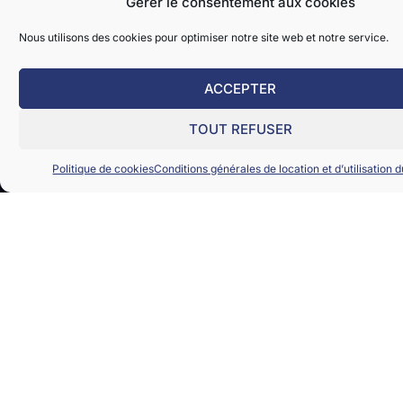
Gérer le consentement aux cookies
Nous utilisons des cookies pour optimiser notre site web et notre service.
ACCEPTER
Paiement sécurisé
P
GÉ
RÉ
À
D
Acc
Ba
SA
SI
TOUT REFUSER
Tar
sa
For
Act
pe
Act
Co
Ba
EV
Politique de cookies
Conditions générales de location et d’utilisation d
Cat
Ge
1
loc
Ba
Ba
Cat
à
2
ve
Ba
Cat
3
Ba
Cat
4
Ba
Cat