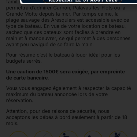
famille ou encore une balade entre amis qui vous
permettra d’admirer Carnon, Palavas-les-Flots ou la
Grande Motte depuis la mer. Par temps calme, la
plage sauvage des Aresquiers est accessible avec ce
type de bateau. En vue de votre location de bateau,
sachez que ces bateaux sont faciles à prendre en
main et à manoeuvrer, ce qui permet à des personnes
ayant peu navigué de se faire la main.
Pour résumé c’est le bateau à louer idéal pour les
budgets serrés.
Une caution de 1500€ sera exigée, par empreinte
de carte bancaire.
Vous vous engagez également à respecter la capacité
maximum du bateau annoncée lors de votre
réservation.
Attention, pour des raisons de sécurité, nous
acceptons les bébés à bord seulement à partir de 18
mois.