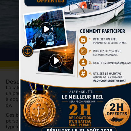
Descriptif
Location d’un bateau de « Catégorie 1», nécessitent
un permis côtier ou une carte mer. Ces bateaux sont
à coque dure, 5,5 mètres, équipés de moteur 50 à 90
cv.
Ces bateaux de location peuvent embarquer jusqu’à 6
personnes (5 personnes pour les engins tractés). Ce
type de bateau est idéal pour une partie de pêche en