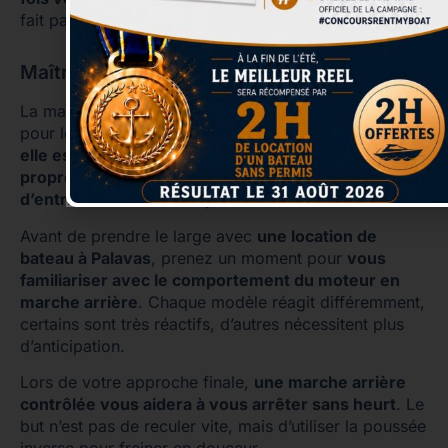
fait partie du savoir-être en mer.
Maîtrisez l’utilisation de la marche arrière
La marche arrière n’est pas toujours intuitive, surtout
pour les plaisanciers peu expérimentés. Et pourtant,
elle est indispensable pour réussir une approche
propre, ralentir votre allure ou ajuster l’angle
d’entrée dans votre emplacement
.
Avant de prendre le large avec
une location de
bateau à Palavas
, prenez un moment pour
vous
familiariser avec le comportement du moteur en
marche arrière
. Chaque modèle réagit différemment,
certains sont très réactifs, d’autres nécessitent plus
d’anticipation.
Lors de votre approche finale,
une marche arrière
contrôlée vous aidera à vous arrêter sans heurt
. Le
but n’est pas de reculer vite, mais d’utiliser la poussée