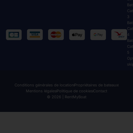
Ba
Cat
3
Ba
Cat
4
Ba
Cat
5
Op
ski
Conditions générales de location
Propriétaires de bateaux
Mentions légales
Politique de cookies
Contact
© 2026 | RentMyBoat