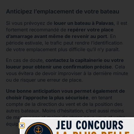
Anticipez l’emplacement de votre bateau
Si vous prévoyez de
louer un bateau à Palavas
, il est
fortement recommandé de
repérer votre place
d’amarrage avant même de revenir au port
. En
période estivale, le trafic peut rendre l’identification
de votre emplacement plus difficile qu’il n’y paraît.
En cas de doute,
contactez la capitainerie ou votre
loueur pour obtenir une confirmation précise
. Cela
vous évitera de devoir improviser à la dernière minute
ou de risquer une erreur de place.
Une bonne anticipation vous permet également de
choisir l’approche la plus sécurisée
, en tenant
compte de la direction du vent et de la position des
autres bateaux. Moins d’hésitation, c’est aussi moins
de manœuvres et moins de stress pour vous et votre
équipage.