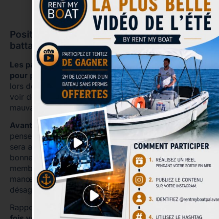
Positionnez correctement les pare-
battages
Les pare-battages sont vos alliés incontournables
pour protéger la coque de votre bateau
, notamment
lors de l’amarrage. Pourtant, il est encore fréquent de
voir des plaisanciers les installer trop tard ou du
mauvais côté.
Avant même d’approcher les pontons du port
,
pensez à les mettre en place du bon côté — celui qui
sera au contact du quai ou d’un autre bateau — et à la
bonne hauteur. Si le vent souffle fort, demandez à un
membre de l’équipage de les maintenir pendant la
manœuvre. Ce petit geste peut éviter bien des
désagréments.
Rappelez-vous :
ces équipements protègent à la
fois votre bateau et ceux des autres
. Bien les utiliser