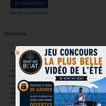
SE CONNECTER
Mot de passe perdu ?
S’inscrire
Adresse e-mail
*
Un lien permettant de définir un nouveau mot de
passe sera envoyé à votre adresse e-mail.
Vos données personnelles seront utilisées pour
vous accompagner au cours de votre visite du
site web, gérer l’accès à votre compte, et pour
d’autres raisons décrites dans notre
politique de
confidentialité
.