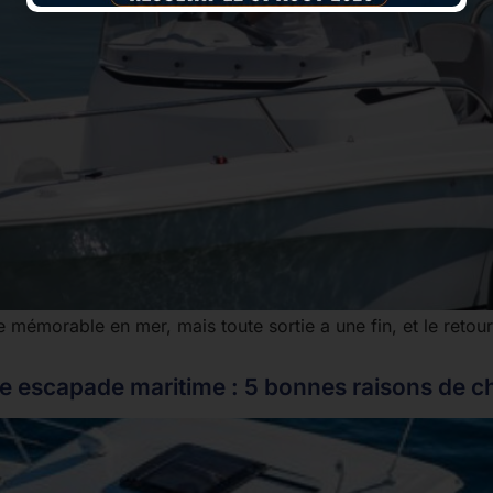
mémorable en mer, mais toute sortie a une fin, et le retour 
e escapade maritime : 5 bonnes raisons de ch