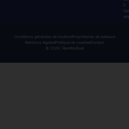
5
Op
ski
Conditions générales de location
Propriétaires de bateaux
Mentions légales
Politique de cookies
Contact
© 2026 | RentMyBoat