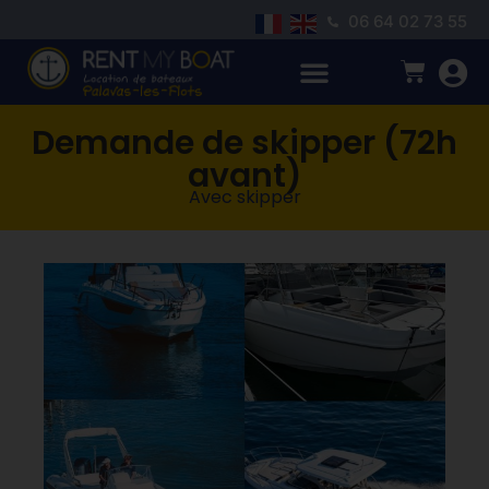
06 64 02 73 55
Demande de skipper (72h
avant)
Avec skipper