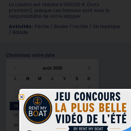
La caution est réduite à 1000,00 € (hors
premium), puisque ces bateaux sont sous la
responsabilité de votre skipper
Activités :
Pêche / Bouée Tractée / Ski Nautique
/ Balade
Choisissez votre date
août
2026
L
M
M
J
V
S
D
1
2
3
4
5
6
7
8
9
10
11
12
13
14
15
16
17
18
19
20
21
22
23
24
25
26
27
28
29
30