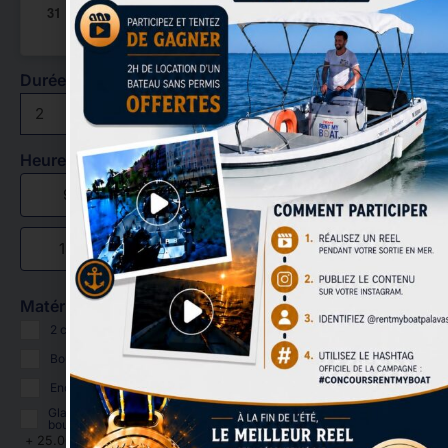
31
Durée
heure(s)
Heure de départ
9
10
11
12
14
15
16
17
Matériel en option
2 cannes à pêche (montées, sans appâts)
+
20.00
€
Bouée tractable (1 personne)
+
30.00
€
Enceinte bluetooth
+
15.00
€
Glacière + pain de glace + boissons ( 5 canettes + 1 grande
bouteille d'eau)
+
25.00
€