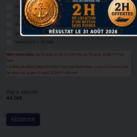
Masque & tuba
+
15.00
€
Paddle 1/2 journée
+
30.00
€
Paddle journée
+
45.00
€
Ski nautique
+
30.00
€
Wakeboard
+
30.00
€
Non réservable
: du 10 août 2026 9 h 00 min au 10 août 2026 11 h 00
min
La date de début sélectionnée n'est pas autorisée; vous ne pouvez pas
le réserver avant 11 août 2026 0 h 58 min
Pay a deposit
44.18
€
RÉSERVER