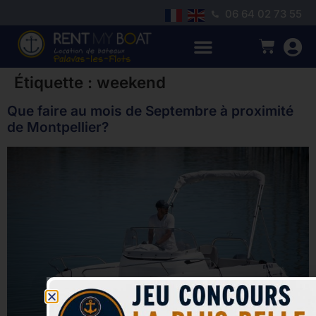
06 64 02 73 55
Étiquette :
weekend
Que faire au mois de Septembre à proximité
de Montpellier?