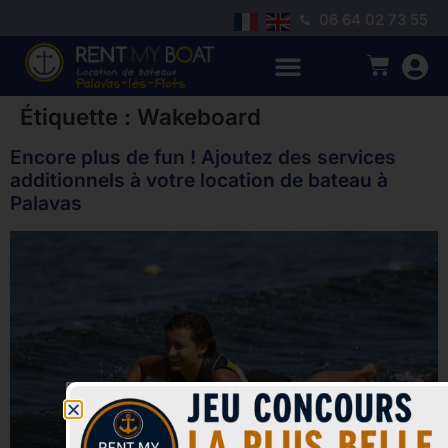
06 64 02 73 55
Étiquette :
Wakeboard
Encore plus de fun ! Ajoutez des services
additionnels à votre location de bateau à
Palavas