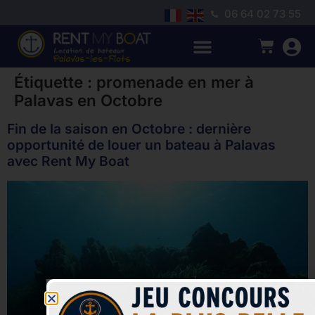
06 64 02 73 55
Étiquette :
promenade en mer à
Palavas en Octobre
Fin de la saison en Octobre : dernière
opportunité de louer un bateau à Palavas
avec Rent My Boat