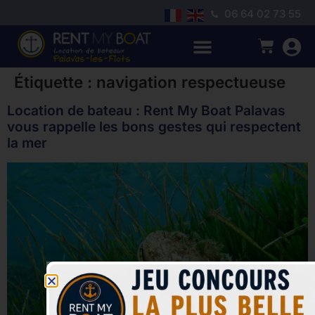
06 64 02 73 55
Étiquette :
navigation respectueuse
Location de bateau : Rent My Boat Palavas
vous rappelle les bons gestes qui respectent
la mer