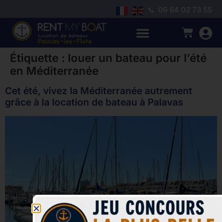
06 64 02 73 55
Étiquette :
louer un bateau pour l’été
en Méditerranée
Cet été, vivez la Méditerranée autrement
grâce à la location de bateau à Palavas