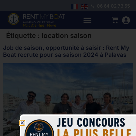
06 64 02 73 55
Étiquette :
location saison
Job de saison, opportunité à saisir : Rent My
Boat recrute pour sa saison 2024 à Palavas