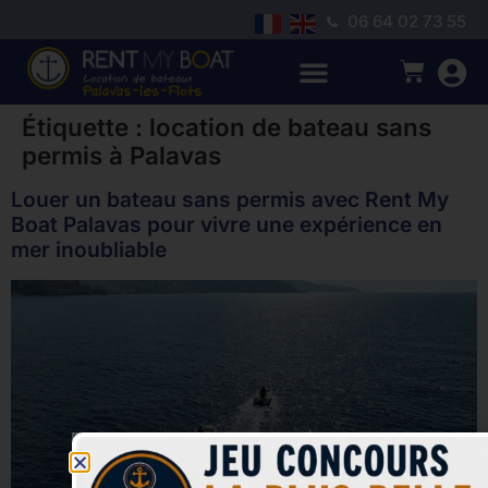
06 64 02 73 55
Étiquette :
location de bateau sans
permis à Palavas
Louer un bateau sans permis avec Rent My
Boat Palavas pour vivre une expérience en
mer inoubliable