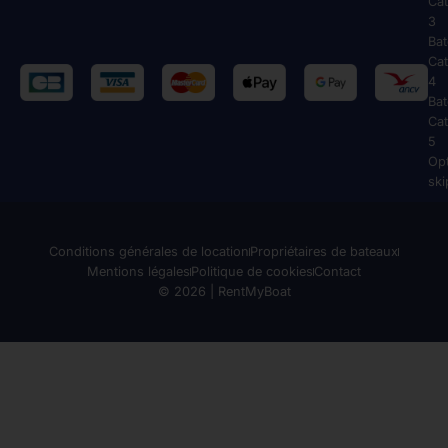
Cat
3
Ba
Cat
4
Ba
Cat
5
Op
ski
Conditions générales de location
Propriétaires de bateaux
Mentions légales
Politique de cookies
Contact
© 2026 | RentMyBoat