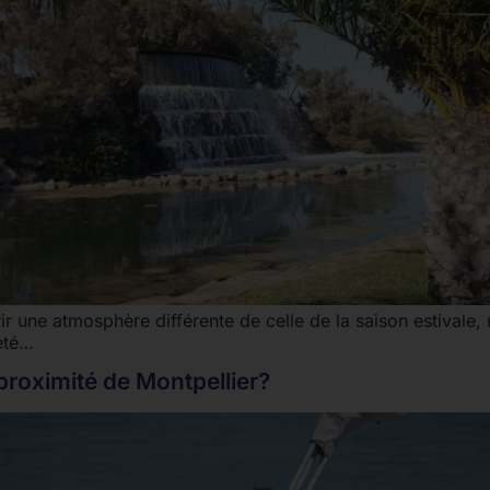
frir une atmosphère différente de celle de la saison estival
’été…
proximité de Montpellier?