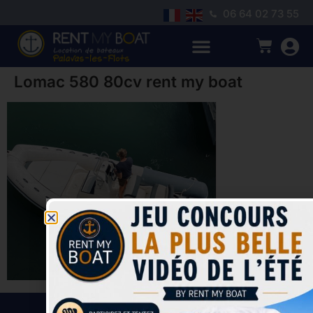
06 64 02 73 55
Lomac 580 80cv rent my boat