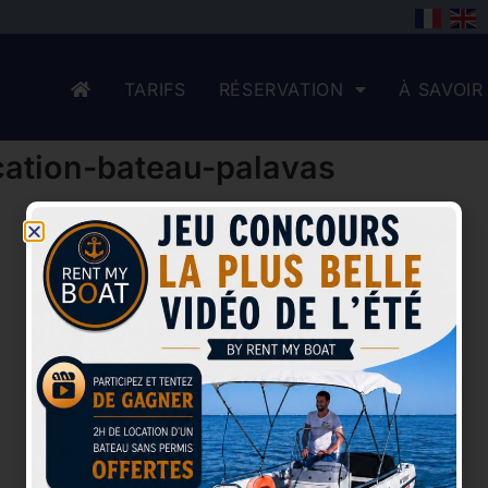
TARIFS
RÉSERVATION
À SAVOIR
ation-bateau-palavas