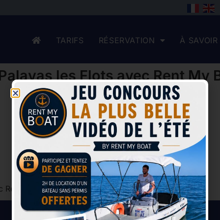
TARIFS
RÉSERVATION
À SAVOIR
Palavas les Flots avec Rent My 
ec Rent My Boat