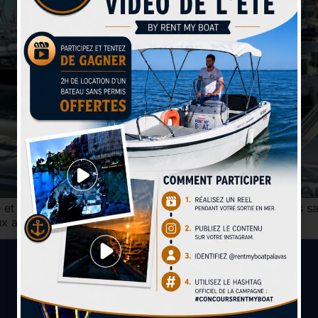
ge et s’évader en mer. Avec ses eaux turquoise, ses plages s
eux amateurs…
Paiement sécurisé