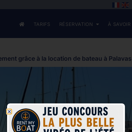
TARIFS
RÉSERVATION
À SAVOIR
rement grâce à la location de bateau à Palavas